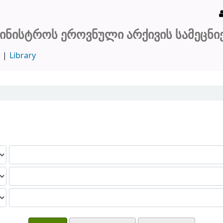
იერო-საცნობარო ბიბლიოთეკა
მინისტროს ეროვნული არქივის სამეცნ
d
Library