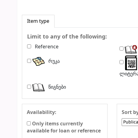
Item type
Limit to any of the following:
Reference
რუკა
ლიტერ
წიგნები
Availability:
Sort b
Only items currently
available for loan or reference